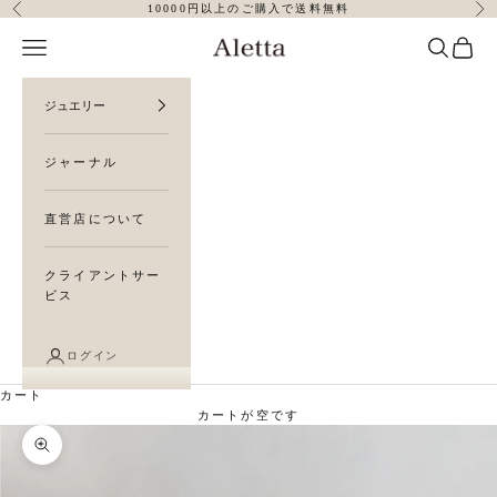
コンテンツへスキップ
10000円以上のご購入で送料無料
前へ
次
メニュー
検索
カート
Aletta Jewelry
ジュエリー
ジャーナル
直営店について
クライアントサー
ビス
ログイン
カート
カートが空です
ズームイン