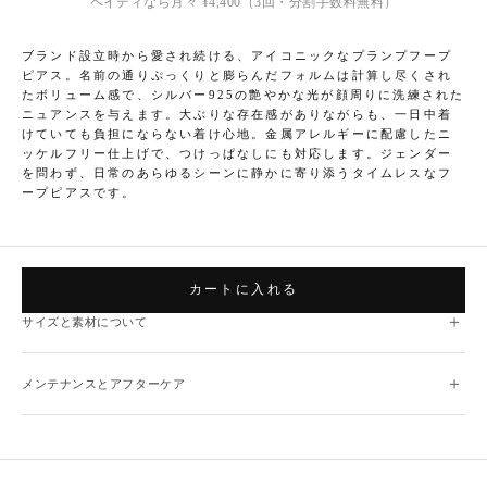
ペイディなら月々
¥4,400
（3回・分割手数料無料）
ブランド設立時から愛され続ける、アイコニックなプランプフープ
ピアス。名前の通りぷっくりと膨らんだフォルムは計算し尽くされ
たボリューム感で、シルバー925の艶やかな光が顔周りに洗練された
ニュアンスを与えます。大ぶりな存在感がありながらも、一日中着
けていても負担にならない着け心地。金属アレルギーに配慮したニ
ッケルフリー仕上げで、つけっぱなしにも対応します。ジェンダー
を問わず、日常のあらゆるシーンに静かに寄り添うタイムレスなフ
ープピアスです。
カートに入れる
＋
サイズと素材について
＋
メンテナンスとアフターケア