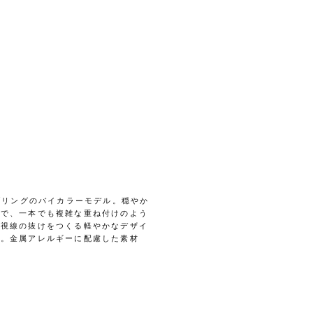
ブリングのバイカラーモデル。穏やか
せで、一本でも複雑な重ね付けのよう
が視線の抜けをつくる軽やかなデザイ
す。金属アレルギーに配慮した素材