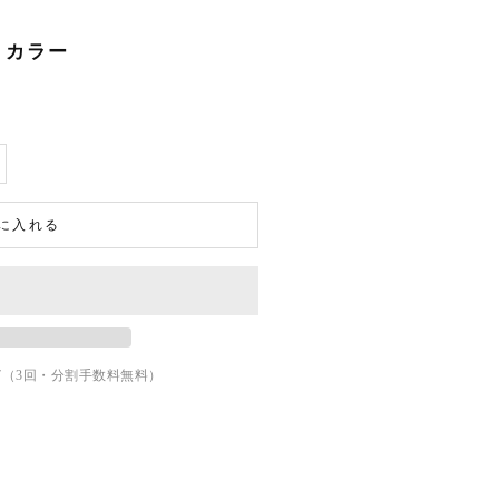
イカラー
に入れる
7
（3回・分割手数料無料）