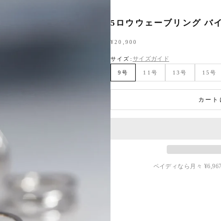
5ロウウェーブリング バ
セール価格
¥20,900
サイズガイド
サイズ:
9号
11号
13号
15号
カート
ペイディなら月々
¥6,96